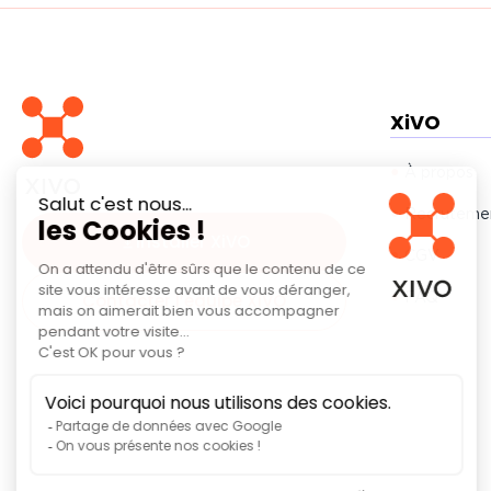
XiVO
À propos
Recruteme
Installer XiVO
CGV
FAQ
Contacter l’équipe XiVO